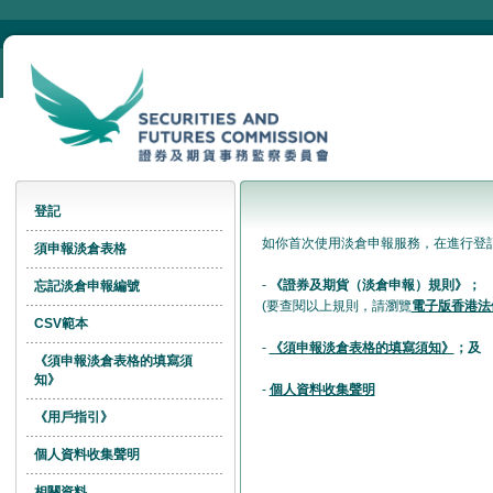
登記
如你首次使用淡倉申報服務，在進行登
須申報淡倉表格
-
《證券及期貨（淡倉申報）規則》；
忘記淡倉申報編號
(要查閱以上規則，請瀏覽
電子版香港法
CSV範本
-
《須申報淡倉表格的填寫須知》
；及
《須申報淡倉表格的填寫須
知》
-
個人資料收集聲明
《用戶指引》
個人資料收集聲明
相關資料