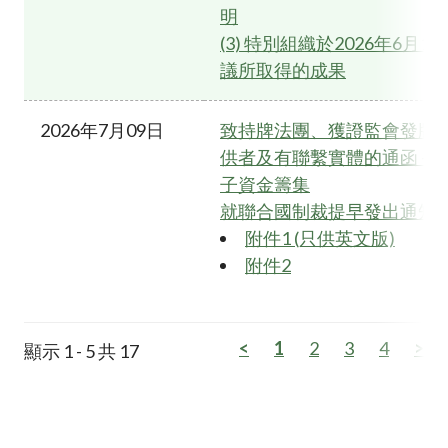
明
(3) 特別組織於2026年6月
議所取得的成果
2026年7月09日
致持牌法團、獲證監會發牌
供者及有聯繫實體的通函 - 
子資金籌集
就聯合國制裁提早發出通知
附件1 (只供英文版)
附件2
<
1
2
3
4
>
顯示 1 - 5 共 17