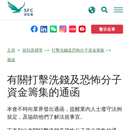
搜
進階搜尋
尋
關
鍵
警示名單
字
本會簡介
主頁
規則及標準
打擊洗錢及恐怖分子資金籌集
通函
監管職能
有關打擊洗錢及恐怖分子
規則及標準
資金籌集的通函
資料庫
本會不時向業界發出通函，提醒業內人士遵守法例
規定，及協助他們了解法規事宜。
新聞稿及公布