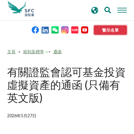
搜
進階搜尋
尋
關
鍵
警示名單
字
本會簡介
主頁
規則及標準
通函
監管職能
有關證監會認可基金投資
虛擬資產的通函 (只備有
規則及標準
英文版)
資料庫
2026年5月27日
新聞稿及公布