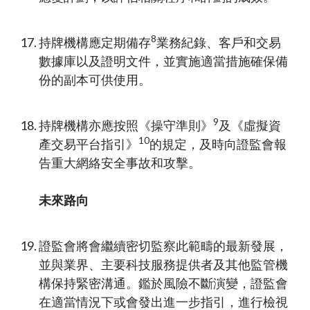
8
持牌機構應定期備存
業務紀錄、客戶和交易
數據庫以及證明文件，並實施適當措施確保備
份的副本可供使用。
9
持牌機構亦應按照《操守準則》
及《虛擬資
10
產交易平台指引》
的規定，及時向證監會報
告重大網絡安全事故和攻擊。
未來路向
證監會將會繼續密切監察此範疇的最新發展，
並與業界、主要科技服務提供者及其他監管機
構保持緊密溝通。鑑於風險不斷演變，證監會
在適當情況下或會發出進一步指引，進行檢視