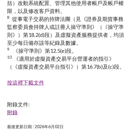
括）改動系統配置、管理其他使用者帳戶及帳戶權
限，以及修改客戶資料。
8
從事電子交易的持牌法團（見《證券及期貨事務
監察委員會持牌人或註冊人操守準則》（《操守準
則》）第18.2(d)段）及虛擬資產服務提供者，均須
至少每日備存該等紀錄及數據。
9
《操守準則》第12.5(e)段。
10
《適用於虛擬資產交易平台營運者的指引》
（《虛擬資產交易平台指引》）第16.7(b)及(c)段。
按這裡下載文件
附錄文件:
附錄
最後更新日期 : 2026年6月02日