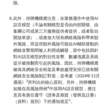
險。
此外，持牌機構應注意，在業務運作中使用AI
語言模型（不論有關模型是否由內部開發、由
集團公司或第三方服務提供者提供，或者取自
開放來源），或會放大現有網絡風險和帶來額
外風險，而這些額外風險可能在AI輔助發動的
網絡攻擊期間被人利用或觸發，當中包括因針
對AI語言模型的對抗性攻擊、數據洩露及系統
提示被推翻而引起的風險。因此，持牌機構應
確保其網絡安全框架及事故處理安排已就有關
網絡安全風險制訂對策，並考慮《2024年11月
3
通函》
所列出的核心原則。另外，持牌機構
4
如擬在高風險用例
中採用AI語言模型，應注
意其有責任遵守《證券及期貨（發牌及註冊）
5
（資料）規則》下的通知規定
。