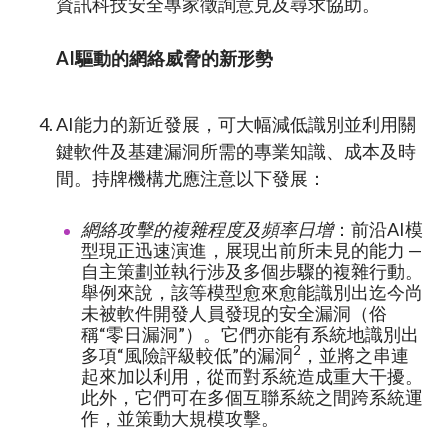
資訊科技安全專家徵詢意見及尋求協助。
AI驅動的網絡威脅的新形勢
AI能力的新近發展，可大幅減低識別並利用關
鍵軟件及基建漏洞所需的專業知識、成本及時
間。持牌機構尤應注意以下發展：
網絡攻擊的複雜程度及頻率日增
：前沿AI模
型現正迅速演進，展現出前所未見的能力 —
自主策劃並執行涉及多個步驟的複雜行動。
舉例來說，該等模型愈來愈能識別出迄今尚
未被軟件開發人員發現的安全漏洞（俗
稱“零日漏洞”）。它們亦能有系統地識別出
2
多項“風險評級較低”的漏洞
，並將之串連
起來加以利用，從而對系統造成重大干擾。
此外，它們可在多個互聯系統之間跨系統運
作，並策動大規模攻擊。