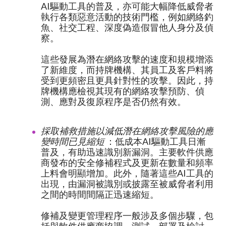
AI驅動工具的普及，亦可能大幅降低威脅者
執行各類惡意活動的技術門檻，例如網絡釣
魚、社交工程、深度偽造假冒他人身分及偵
察。
這些發展為潛在網絡攻擊的速度和規模增添
了新維度，而持牌機構、其員工及客戶料將
受到更頻密且更具針對性的攻擊。因此，持
牌機構應檢視其現有的網絡攻擊預防、偵
測、應對及復原程序是否仍然有效。
採取補救措施以減低潛在網絡攻擊風險的應
變時間已見縮短
：低成本AI驅動工具日漸
普及，有助迅速識別新漏洞。主要軟件供應
商發布的安全修補程式及更新在數量和頻率
上料會明顯增加。此外，隨著這些AI工具的
出現，由漏洞被識別或披露至被威脅者利用
之間的時間間隔正迅速縮短。
修補及變更管理程序一般涉及多個步驟，包