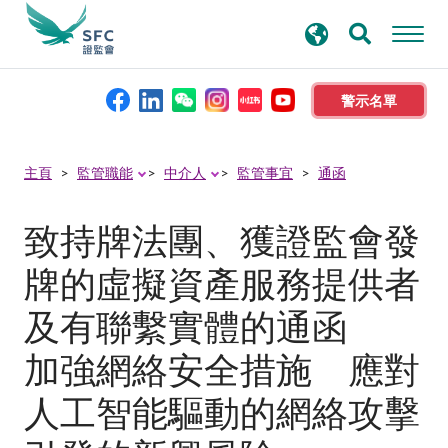
搜
進階搜尋
尋
關
鍵
警示名單
字
本會簡介
主頁
監管職能
中介人
監管事宜
通函
監管職能
致持牌法團、獲證監會發
牌的虛擬資產服務提供者
規則及標準
及有聯繫實體的通函
資料庫
加強網絡安全措施 應對
人工智能驅動的網絡攻擊
新聞稿及公布