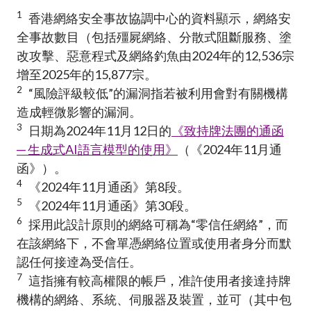
1
香港網絡安全事故協調中心的資料顯示，網絡安
全事故數目（包括殭屍網絡、分散式阻斷服務、塗
改攻擊、惡意程式及網絡釣魚由
2024
年
的
12,536
宗
增至
2025
年的
15,877
宗。
2
“風險評級較低”的漏洞指若被利用會對有關機構
造成輕微影響的漏洞。
3
日期為2024年11月12日的
《致持牌法團的通函
─ 生成式AI語言模型的使用》
（《2024年11月通
函》）。
4
《2024年11月通函》第8段。
5
《2024年11月通函》第30段。
6
採用此設計原則的網絡可稱為“零信任網絡”，而
在該網絡下，不會單憑網絡位置或使用者身分而默
認任何接逹為受信任。
7
這指擁有較高權限的帳戶，准許使用者接達持牌
機構的網絡、系統、伺服器及裝置，並可（其中包