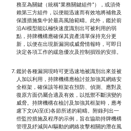
務至為關鍵（統稱“業務關鍵組件”），或須倚
賴第三方組件，以便能迅速而有效地將補救及
保護措施集中於最高風險範疇。此外，鑑於前
沿AI模型能以極快速度識別出可被利用的弱
點，持牌機構應確保其資產清單保持充分更
新，以便在出現新漏洞或威脅情報時，可即日
決定各項工作的緩急優次及控制損毀的安排。
鑑於各種漏洞現時可更迅速地被識別出來並被
人加以利用，持牌機構應檢討並加強其網絡安
全框架，確保該等框架在預防、偵測、應對及
復原方面仍屬合適及有效，以抵禦不斷演變的
威脅。持牌機構在檢討及加強其框架時，應考
慮下文(A)至(E)各節所述的範疇。附錄列出一
些監控措施及程序的示例，旨在協助持牌機構
管理及紓減與AI驅動的網絡攻擊相關的潛在風