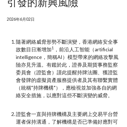
引發的新興風險
加入本會
2026年6月02日
隨著網絡威脅形勢不斷演變，香港網絡安全事
1
故數目日漸增加
，前沿人工智能（artificial
intelligence，簡稱AI）模型帶來的網絡攻擊風
險亦見升溫。有鑑於此，證券及期貨事務監察
委員會（證監會）謹此提醒持牌法團、獲證監
會發牌的虛擬資產服務提供者及其有聯繫實體
（統稱“持牌機構”），應檢視並加強各自的網
絡安全措施，以應對這些不斷演變的威脅。
證監會一直與持牌機構及主要網上交易平台營
運者保持溝通，了解機構是否已準備好應對可