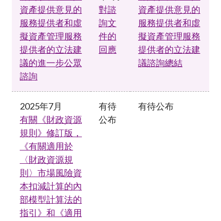
資產提供意見的
對諮
資產提供意見的
服務提供者和虛
詢文
服務提供者和虛
擬資產管理服務
件的
擬資產管理服務
提供者的立法建
回應
提供者的立法建
議的進一步公眾
議諮詢總結
諮詢
2025年7月
有待
有待公布
有關《財政資源
公布
規則》修訂版，
《有關適用於
〈財政資源規
則〉市場風險資
本扣減計算的內
部模型計算法的
指引》和《適用