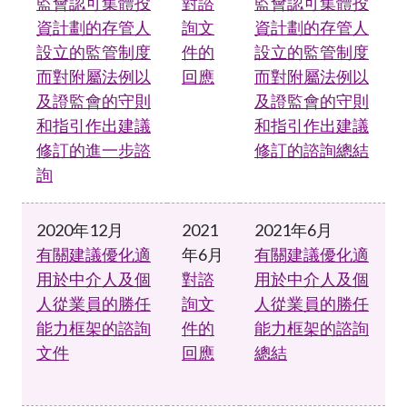
監會認可集體投
對諮
監會認可集體投
資計劃的存管人
詢文
資計劃的存管人
設立的監管制度
件的
設立的監管制度
而對附屬法例以
回應
而對附屬法例以
及證監會的守則
及證監會的守則
和指引作出建議
和指引作出建議
修訂的進一步諮
修訂的諮詢總結
詢
2020年12月
2021
2021年6月
有關建議優化適
年6月
有關建議優化適
用於中介人及個
對諮
用於中介人及個
人從業員的勝任
詢文
人從業員的勝任
能力框架的諮詢
件的
能力框架的諮詢
文件
回應
總結