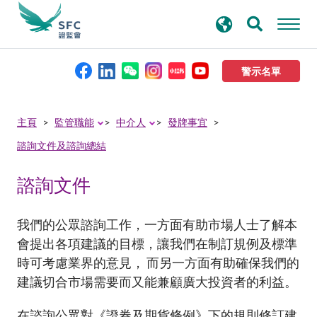
搜
進階搜尋
尋
關
鍵
警示名單
字
本會簡介
主頁
監管職能
中介人
發牌事宜
諮詢文件及諮詢總結
監管職能
諮詢文件
規則及標準
我們的公眾諮詢工作，一方面有助市場人士了解本
資料庫
會提出各項建議的目標，讓我們在制訂規例及標準
時可考慮業界的意見， 而另一方面有助確保我們的
建議切合市場需要而又能兼顧廣大投資者的利益。
新聞稿及公布
在諮詢公眾對《證券及期貨條例》下的規則修訂建