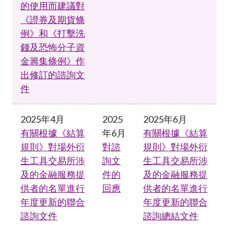
的使用而建議對
《證券及期貨條
例》和《打擊洗
錢及恐怖分子資
金籌集條例》作
出修訂的諮詢文
件
2025年4月
2025
2025年6月
有關根據《結算
年6月
有關根據《結算
規則》對場外衍
對諮
規則》對場外衍
生工具交易所涉
詢文
生工具交易所涉
及的金融服務提
件的
及的金融服務提
供者的名單進行
回應
供者的名單進行
年度更新的聯合
年度更新的聯合
諮詢文件
諮詢總結文件