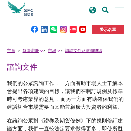
搜
進階搜尋
尋
關
鍵
警示名單
字
本會簡介
主頁
監管職能
市場
諮詢文件及諮詢總結
諮詢文件
監管職能
規則及標準
我們的公眾諮詢工作，一方面有助市場人士了解本
會提出各項建議的目標，讓我們在制訂規例及標準
時可考慮業界的意見， 而另一方面有助確保我們的
資料庫
建議切合市場需要而又能兼顧廣大投資者的利益。
新聞稿及公布
在諮詢公眾對《證券及期貨條例》下的規則修訂建
議方面，我們一直較法定要求做得更多，即使所擬