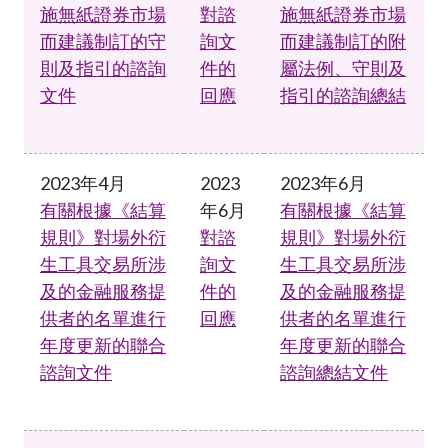
施無紙證券市場
對諮
施無紙證券市場
而建議制訂的守
詢文
而建議制訂的附
則及指引的諮詢
件的
屬法例、守則及
文件
回應
指引的諮詢總結
2023年4月
2023
2023年6月
有關根據《結算
年6月
有關根據《結算
規則》對場外衍
對諮
規則》對場外衍
生工具交易所涉
詢文
生工具交易所涉
及的金融服務提
件的
及的金融服務提
供者的名單進行
回應
供者的名單進行
年度更新的聯合
年度更新的聯合
諮詢文件
諮詢總結文件