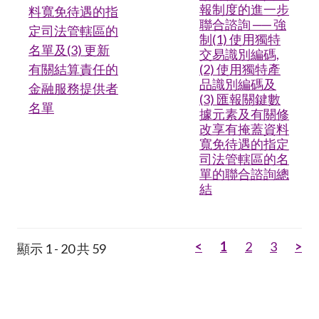
報制度的進一步
料寬免待遇的指
聯合諮詢 ── 強
定司法管轄區的
制(1) 使用獨特
名單及(3) 更新
交易識別編碼,
有關結算責任的
(2) 使用獨特產
品識別編碼及
金融服務提供者
(3) 匯報關鍵數
名單
據元素及有關修
改享有掩蓋資料
寬免待遇的指定
司法管轄區的名
單的聯合諮詢總
結
<
1
2
3
>
顯示 1 - 20 共 59