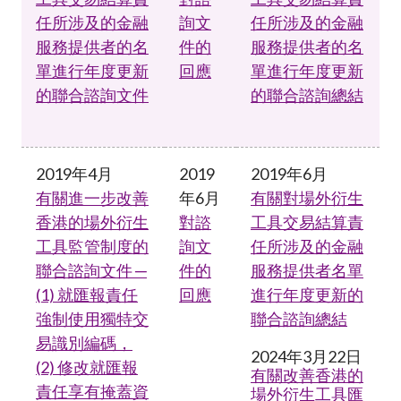
任所涉及的金融
詢文
任所涉及的金融
服務提供者的名
件的
服務提供者的名
單進行年度更新
回應
單進行年度更新
的聯合諮詢文件
的聯合諮詢總結
2019年4月
2019
2019年6月
有關進一步改善
年6月
有關對場外衍生
香港的場外衍生
對諮
工具交易結算責
工具監管制度的
詢文
任所涉及的金融
聯合諮詢文件 ─
件的
服務提供者名單
(1) 就匯報責任
回應
進行年度更新的
強制使用獨特交
聯合諮詢總結
易識別編碼，
2024年3月22日
(2) 修改就匯報
有關改善香港的
責任享有掩蓋資
場外衍生工具匯