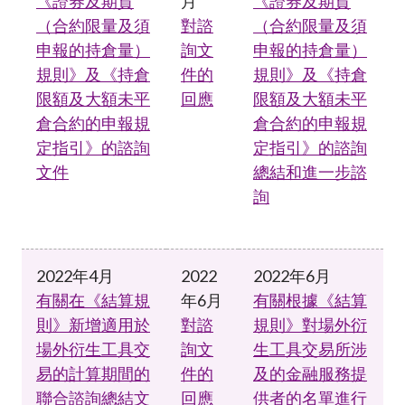
《證券及期貨
月
《證券及期貨
（合約限量及須
對諮
（合約限量及須
申報的持倉量）
詢文
申報的持倉量）
規則》及《持倉
件的
規則》及《持倉
限額及大額未平
回應
限額及大額未平
倉合約的申報規
倉合約的申報規
定指引》的諮詢
定指引》的諮詢
文件
總結和進一步諮
詢
2022年4月
2022
2022年6月
有關在《結算規
年6月
有關根據《結算
則》新增適用於
對諮
規則》對場外衍
場外衍生工具交
詢文
生工具交易所涉
易的計算期間的
件的
及的金融服務提
聯合諮詢總結文
回應
供者的名單進行