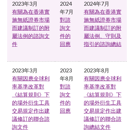
2023年3月
2024
2024年7月
有關為在香港實
年7月
有關為在香港實
施無紙證券市場
對諮
施無紙證券市場
而建議制訂的附
詢文
而建議制訂的附
屬法例的諮詢文
件的
屬法例、守則及
件
回應
指引的諮詢總結
2023年3月
2023
2023年8月
有關因應全球利
年8月
有關因應全球利
率基準改革對
對諮
率基準改革對
《結算規則》下
詢文
《結算規則》下
的場外衍生工具
件的
的場外衍生工具
交易規定作出建
回應
交易規定作出建
議修訂的聯合諮
議修訂的聯合諮
詢文件
詢總結文件