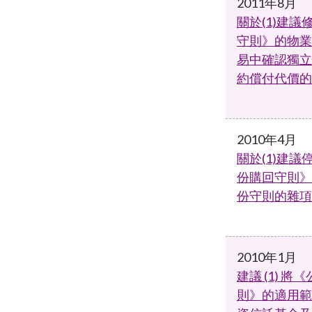
2011年8月
關於(1)建
守則》的物業
易中確認獨立
約償付代價的
2010年4月
關於(1)建
份購回守則》
份守則的雜項
2010年1月
建議 (1) 
則》的適用範