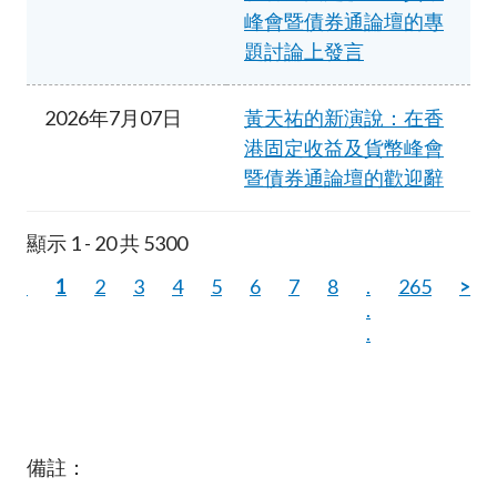
峰會暨債券通論壇的專
題討論上發言
2026年7月07日
黃天祐的新演說：在香
港固定收益及貨幣峰會
暨債券通論壇的歡迎辭
顯示 1 - 20 共 5300
<
1
2
3
4
5
6
7
8
.
265
>
.
.
備註：