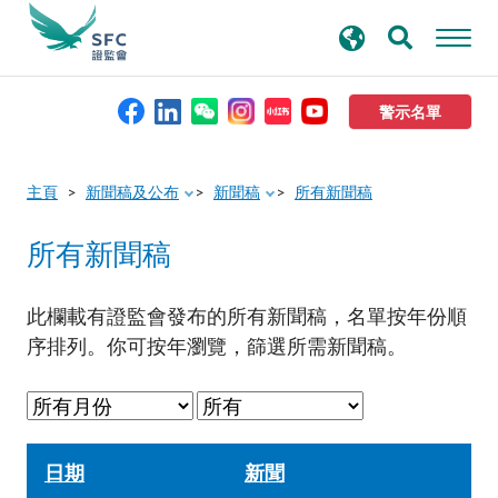
搜
進階搜尋
尋
關
鍵
警示名單
字
本會簡介
主頁
新聞稿及公布
新聞稿
所有新聞稿
所有新聞稿
監管職能
規則及標準
此欄載有證監會發布的所有新聞稿，名單按年份順
序排列。你可按年瀏覽，篩選所需新聞稿。
資料庫
新聞稿及公布
日期
新聞