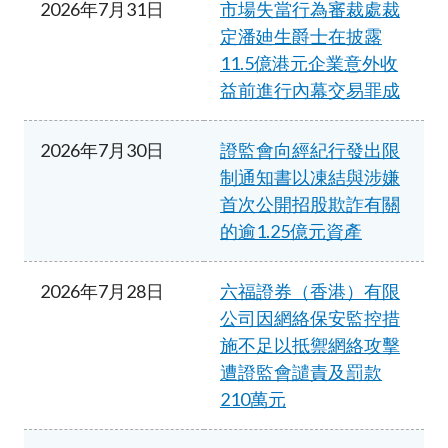
2026年7月31日
市場失當行為審裁處裁
定潘廸生爵士在披露
11.5億港元企業意外收
益前進行內幕交易罪成
2026年7月30日
證監會向經紀行發出限
制通知書以凍結與涉嫌
首次公開招股欺詐有關
的逾1.25億元資產
2026年7月28日
六福證券（香港）有限
公司因網絡保安監控措
施不足以抵禦網絡攻擊
遭證監會譴責及罰款
210萬元