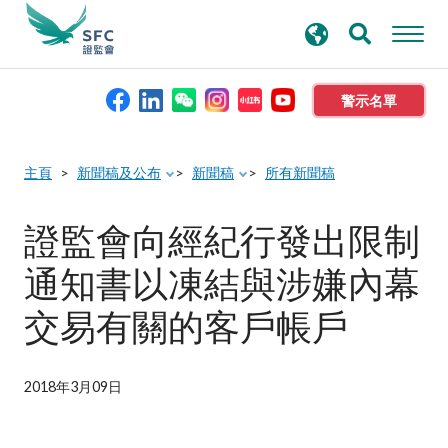
搜
進階搜尋
尋
關
鍵
警示名單
字
本會簡介
主頁
新聞稿及公布
新聞稿
所有新聞稿
監管職能
證監會向經紀行發出限制
通知書以凍結與涉嫌內幕
規則及標準
交易有關的客戶帳戶
資料庫
2018年3月09日
新聞稿及公布