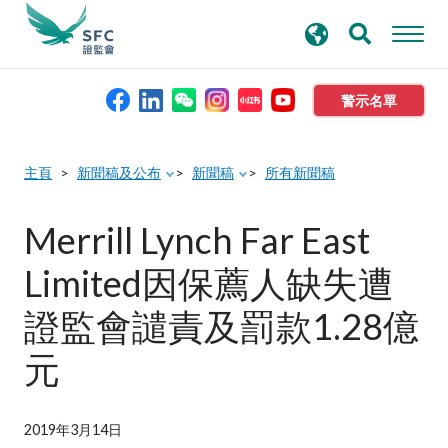
搜
進階搜尋
尋
關
鍵
警示名單
字
本會簡介
主頁
新聞稿及公布
新聞稿
所有新聞稿
監管職能
Merrill Lynch Far East
Limited因保薦人缺失遭
規則及標準
證監會譴責及罰款1.28億
資料庫
元
新聞稿及公布
2019年3月14日