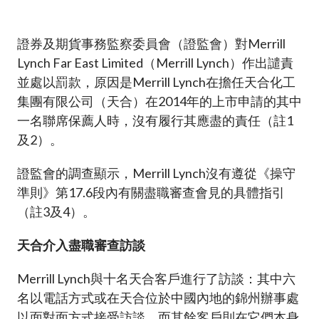
加入本會
證券及期貨事務監察委員會（證監會）對Merrill
Lynch Far East Limited（Merrill Lynch）作出譴責
並處以罰款，原因是Merrill Lynch在擔任天合化工
集團有限公司（天合）在2014年的上市申請的其中
一名聯席保薦人時，沒有履行其應盡的責任（註1
及2）。
證監會的調查顯示，Merrill Lynch沒有遵從《操守
準則》第17.6段內有關盡職審查會見的具體指引
（註3及4）。
天合
介入
盡職審查訪談
Merrill Lynch與十名天合客戶進行了訪談：其中六
名以電話方式或在天合位於中國內地的錦州辦事處
以面對面方式接受訪談，而其餘客戶則在它們本身