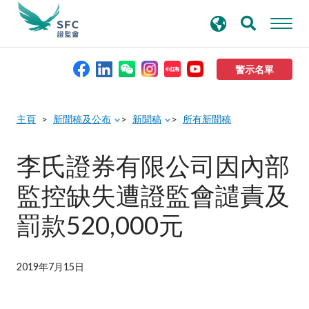
搜
進階搜尋
尋
關
鍵
警示名單
字
本會簡介
主頁
新聞稿及公布
新聞稿
所有新聞稿
監管職能
李氏證券有限公司因內部
監控缺失遭證監會譴責及
規則及標準
罰款520,000元
資料庫
2019年7月15日
新聞稿及公布