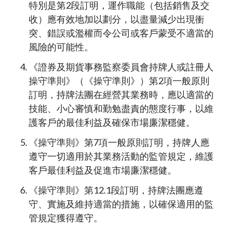
特別是第2段訂明，運作職能（包括銷售及交
收）應有效地加以劃分，以盡量減少出現衝
突、錯誤或濫權而令公司或客戶蒙受不適當的
風險的可能性。
《證券及期貨事務監察委員會持牌人或註冊人
操守準則》（《操守準則》）第2項一般原則
訂明，持牌法團在經營其業務時，應以適當的
技能、小心審慎和勤勉盡責的態度行事，以維
護客戶的最佳利益及確保市場廉潔穩健。
《操守準則》第7項一般原則訂明，持牌人應
遵守一切適用於其業務活動的監管規定，維護
客戶最佳利益及促進市場廉潔穩健。
《操守準則》第12.1段訂明，持牌法團應遵
守、實施及維持適當的措施，以確保適用的監
管規定獲得遵守。