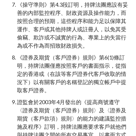
《操守準則》第4.3段訂明，持牌法團應設有妥
善的內部監控程序、財政資源及操作能力，而
按照合理的預期，這些程序和能力足以保障其
運作、客戶或其他持牌人或註冊人，以免其受
偷竊、欺詐或不誠實的行為、專業上的失當行
為或不作為而招致財政損失。
《證券及期貨（客戶證券）規則》第6(1)條訂
明，持牌法團僅應按照客戶的書面指示，從指
定的香港或（在該等客戶證券代客戶收取的情
況下）以有關客戶的名稱登記的獨立帳戶中提
取客戶證券。
證監會於2003年4月發出的《提高商號遵守
〈證券及期貨（客戶證券）規則〉及〈證券及
期貨（客戶款項）規則〉的能力的建議監控措
施及程序》訂明，持牌法團應要求客戶就他們
與持牌法團之間的所有交易事宜，以書面方式