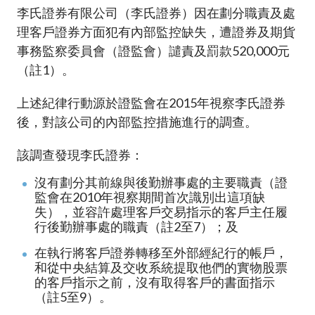
加入本會
李氏證券有限公司（李氏證券）因在劃分職責及處
理客戶證券方面犯有內部監控缺失，遭證券及期貨
事務監察委員會（證監會）譴責及罰款520,000元
（註1）。
上述紀律行動源於證監會在2015年視察李氏證券
後，對該公司的內部監控措施進行的調查。
該調查發現李氏證券：
沒有劃分其前線與後勤辦事處的主要職責（證
監會在2010年視察期間首次識別出這項缺
失），並容許處理客戶交易指示的客戶主任履
行後勤辦事處的職責（註2至7）；及
在執行將客戶證券轉移至外部經紀行的帳戶，
和從中央結算及交收系統提取他們的實物股票
的客戶指示之前，沒有取得客戶的書面指示
（註5至9）。