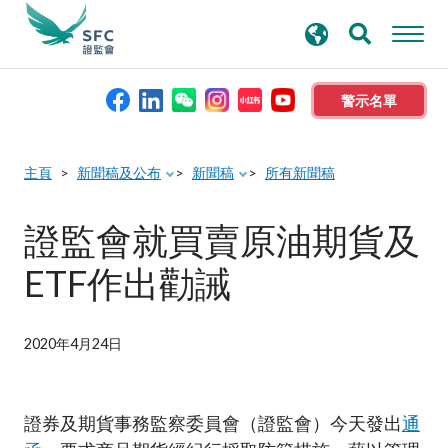
搜
進階搜尋
尋
關
鍵
警示名單
字
本會簡介
主頁
新聞稿及公布
新聞稿
所有新聞稿
監管職能
證監會就買賣原油期貨及
ETF作出勸誡
規則及標準
資料庫
2020年4月24日
新聞稿及公布
證券及期貨事務監察委員會（證監會）今天發出
通