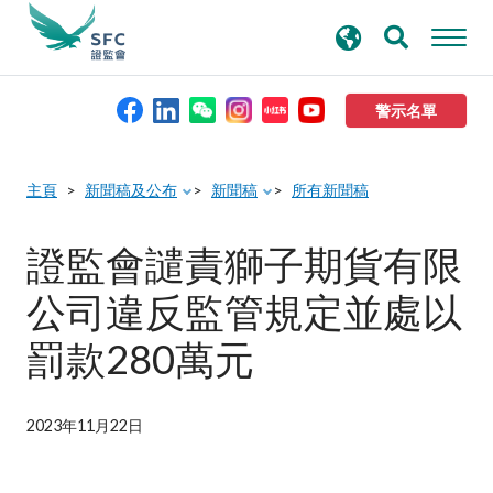
搜
進階搜尋
尋
關
鍵
警示名單
字
本會簡介
主頁
新聞稿及公布
新聞稿
所有新聞稿
監管職能
證監會譴責獅子期貨有限
公司違反監管規定並處以
規則及標準
罰款280萬元
資料庫
2023年11月22日
新聞稿及公布