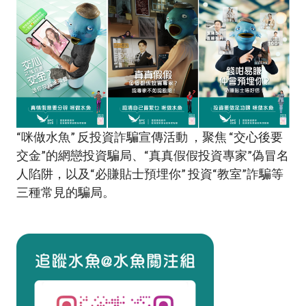
“咪做水魚” 反投資詐騙宣傳活動 ，聚焦 “交心後要
交金”的網戀投資騙局、“真真假假投資專家”偽冒名
人陷阱，以及“必賺貼士預埋你” 投資“教室”詐騙等
三種常見的騙局。