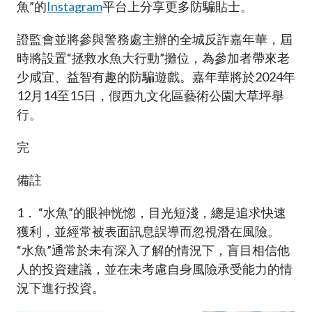
魚”的
Instagram
平台上分享更多防騙貼士。
證監會並將參與警務處主辦的全城反詐嘉年華，屆
時將設置“拯救水魚大行動”攤位，為參加者帶來老
少咸宜、益智有趣的防騙遊戲。嘉年華將於2024年
12月14至15日，假西九文化區藝術公園大草坪舉
行。
完
備註
1． “水魚”的眼神恍惚，目光短淺，總是追求快速
獲利，並經常被表面訊息誤導而忽視潛在風險。
“水魚”通常於未有深入了解的情況下，盲目相信他
人的投資建議，並在未考慮自身風險承受能力的情
況下進行投資。