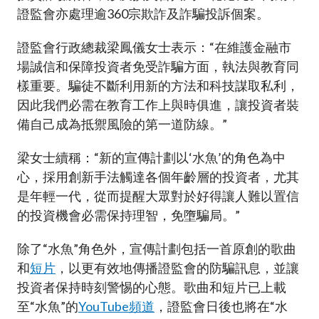
證監會亦處理逾360宗欺詐及詐騙投訴個案。
證監會行政總裁梁鳳儀女士表示：“在維護金融市
場誠信和保障投資者免受詐騙方面，執法與教育同
樣重要。騙徒不斷利用新的方法和科技謀取私利，
因此我們必需在教育工作上與時俱進，讓投資者裝
備自己成為抵禦風險的第一道防線。”
梁女士續稱：“新的宣傳計劃以‘水魚’的角色為中
心，採用創新手法觸達各個年齡層的投資者，尤其
是年輕一代，從而提醒大眾對於好得讓人難以置信
的投資機會必需保持理智，免墮騙局。”
除了“水魚”角色外，宣傳計劃包括一首原創的歌曲
和
短片
，以更有效地傳播證監會的防騙訊息，並讓
投資者保持時刻警惕的心態。歌曲和短片已上載
至“水魚”的
YouTube頻道
，證監會日後也將在“水