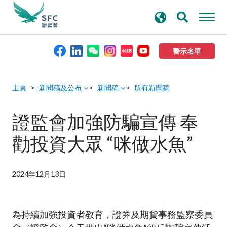
搜
進階搜尋
尋
關
鍵
警示名單
字
本會簡介
主頁
新聞稿及公布
新聞稿
所有新聞稿
監管職能
證監會加強防騙宣傳 奉
勸投資大眾 “咪做水魚”
規則及標準
資料庫
2024年12月13日
新聞稿及公布
為持續加強投資者教育，證券及期貨事務監察委員