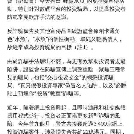
會（證監會）今天推出“咪做水魚”的反詐騙宣傳活
加入本會
動，特別針對數碼平台的投資騙局，以提高投資者
防範常見欺詐手法的意識。
反詐騙廣告及其他宣傳品圍繞證監會原創卡通角
色“水魚”。“水魚”的個性衝動、單純又輕易信人，
故經常成為投資騙局的目標（註1）。
由於詐騙手法層出不窮，為更有效幫助投資者規避
陷阱，證監會在防騙宣傳上調整重點，聚焦三種常
見的騙局，包括“交心後要交金”的網戀投資騙
局、“真真假假投資專家”偽冒名人陷阱，以及“必賺
貼士預埋你” 投資“教室”詐騙等。
近年，隨著網上投資興起，且即時通訊和社交媒體
應用程式盛行，投資者正面臨更多新型詐騙的風
險。今年首九個月，警方共接獲超過3,400宗網上
投資詐騙案件，涉及損失合共約22億港元。同期，