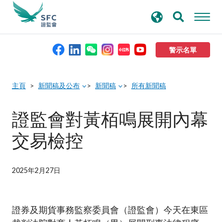
搜
進階搜尋
尋
關
鍵
警示名單
字
本會簡介
主頁
新聞稿及公布
新聞稿
所有新聞稿
監管職能
證監會對黃栢鳴展開內幕
交易檢控
規則及標準
資料庫
2025年2月27日
新聞稿及公布
證券及期貨事務監察委員會（證監會）今天在東區