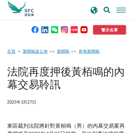
搜
進階搜尋
尋
關
鍵
警示名單
字
本會簡介
主頁
新聞稿及公布
新聞稿
所有新聞稿
監管職能
法院再度押後黃栢鳴的內
幕交易聆訊
規則及標準
資料庫
2025年3月27日
新聞稿及公布
東區裁判法院將針對黃栢鳴（男）的內幕交易案再