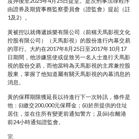
度押後至2025年4月25日提堂。是次刑事法律程序
加入本會
由證券及期貨事務監察委員會（證監會）提起（註
1及2）。
黃被控以就傳遞娛樂有限公司（前稱天馬影視文化
控股有限公司）（天馬影視）的股份進行內幕交易
的罪行。大約在2017年8月25日至2017年10月17
日期間，他涉嫌慫使或促致另一名人士進行天馬影
視的股份交易，而他當時為天馬影視的主席兼控股
股東，掌握了他知道屬有關天馬影視的內幕消息的
消息。
黃的保釋期限獲延長以待進行下一次聆訊，條件是
他：(i)繳交200,000元保釋金；(ii)於所提供的住址
居住，並在住所有變更前通知警方；及(iii)在離港
前24小時通知證監會。
完