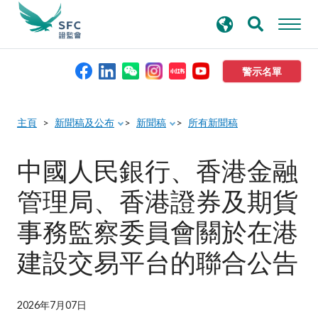
搜
進階搜尋
尋
關
鍵
警示名單
字
本會簡介
主頁
新聞稿及公布
新聞稿
所有新聞稿
監管職能
中國人民銀行、香港金融
管理局、香港證券及期貨
規則及標準
事務監察委員會關於在港
資料庫
建設交易平台的聯合公告
新聞稿及公布
2026年7月07日