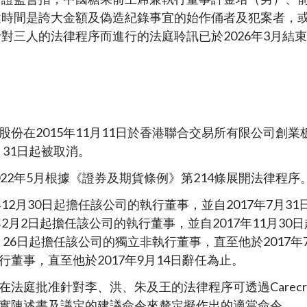
鍵時間是誇大金額及偽造紀錄事宜的始作俑者及犯案者，
對三人的法律程序而進行的法庭聆訊已於2026年3月結
股份在2015年11月11日於香港聯合交易所有限公司創業
2月31日起被取消。
022年5月根據《證券及期貨條例》第214條展開法律程
年12月30日起擔任該公司的執行董事，並自2017年7月3
7年2月2日起擔任該公司的執行董事，並自2017年11月3
0月26日起擔任該公司的獨立非執行董事，直至他於2017年
行董事，直至他於2017年9月14日辭任為止。
法庭批准針對李、洪、朱及王的法律程序可透過Carecraf
實陳述書及議定的建議命令來釐定擬作出的適當命令。