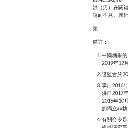
洪（男）在關
視而不見。就針
完
備註：
中國糖果的
2019年1
證監會於2
李自2016
洪自201
2015年1
的獨立非執
有關命令是在
根據議定事