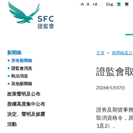
尋
-A
A
+A
Eng
繁
簡
關
鍵
字
本會簡介
監管職能
規則及標準
資料庫
新聞稿及公布
加入本會
新聞稿
主頁
新聞稿及公
所有新聞稿
監管角色
企業活動
法例
機構刊物
新聞稿
為何選擇證監會
機構管治
產品
《證券及期
通訊
政策聲明
監管角色
證監會
證監會消息
權益
執法消息
守則及指引
股權高度
監管目標
雙重存檔
證監會2024至2026年策略重點
所有新聞稿
在職人士加入本會
管治架構
公開發售的
執法通訊
監管目標
其他新聞稿
合適性規
監管對象
企業披露
年報
證監會消息
大學畢業生加入本會
原則
環境、社會
證監會合規
監管對象
2026年5月07日
決定、聲
守則
政策聲明及公布
監管規定
如何運作
收購合併事宜
季度報告
執法消息
實習生加入本會
獨立委員會
開放式基金
證監會監管
如何運作
指引
目前生效的
股權高度集中公布
通函
非上市股份及債權證
證監會簡介
其他新聞稿
在證監會工作
服務承諾
房地產投資
收購通訊
組織架構
聯絡我們
通函
證券及期貨事務
常見問題
通函
開放式基金型公司：香港的公司型投資
核心價值
決定、聲明及披露
有關負責任
開放式基金
諮詢文件
常見問題
取消資格令，
開立帳戶
基金結構
金資助計劃
非複雜及複
諮詢文件及諮詢總結
社會責任
活動
1及2）。
通函
監管規定
其他刊物及
常見問題