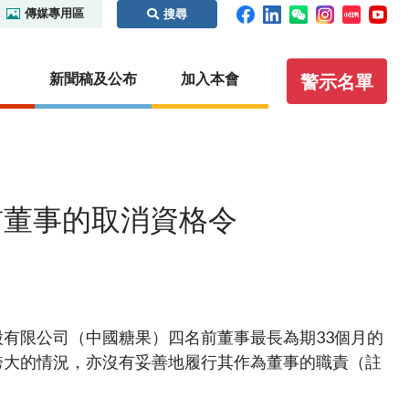
傳媒專用區
搜尋
新聞稿及公布
加入本會
警示名單
碼及場外
監管合作
執法
虛擬資產
證義搜查線之騙局拼圖
前董事的取消資格令
內地
紀律處分程序概覽
概覽
識別碼制
本地
保密條文
虛擬資產交易平台營運者
國際事務
執法行動
虛擬資產諮詢小組
你認識這些人士嗎？
其他虛擬資產相關活動
聯絡我們
有限公司（中國糖果）四名前董事最長為期33個月的
聆訊日程表
其他實用資料
誇大的情況，亦沒有妥善地履行其作為董事的職責（註
公眾查詢：額外指引及查詢途徑
通函
無紙證券市場
諮詢文件