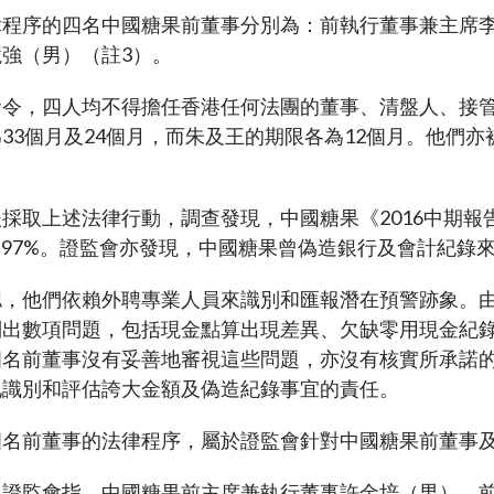
諮詢總結
律程序的四名中國糖果前董事分別為：前執行董事兼主席
及恐怖分子資金籌集
負責任的擁有權原則
表
強（男）（註3）。
規定
按主題搜尋規例
命令，四人均不得擔任香港任何法團的董事、清盤人、接
資者入境計劃」下的合資格
33個月及24個月，而朱及王的期限各為12個月。他們
資料來源
劃列表
易通的簡易參考指南
採取上述法律行動，調查發現，中國糖果《2016中期報
及97%。證監會亦發現，中國糖果曾偽造銀行及會計紀錄
，他們依賴外聘專業人員來識別和匯報潛在預警跡象。由外
別出數項問題，包括現金點算出現差異、欠缺零用現金紀
四名前董事沒有妥善地審視這些問題，亦沒有核實所承諾
地識別和評估誇大金額及偽造紀錄事宜的責任。
四名前董事的法律程序，屬於證監會針對中國糖果前董事
，證監會指，中國糖果前主席兼執行董事許金培（男）、