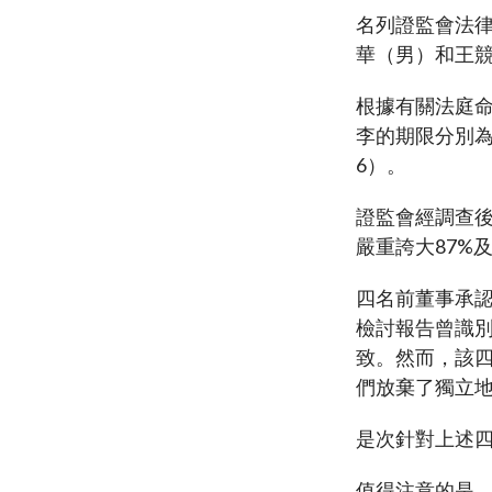
諮詢文件及
可接受的開立帳戶方式
名列證監會法
打擊洗錢
中介人
表格及查檢
透過遙距程序與海外個人客戶建立業務
華（男）和王競
法例及監管
發牌事宜
關係的合資格司法管轄區名單
常見問題
通函
根據有關法庭
監管事宜
場外衍生工具監管制度
「新資本投
李的期限分別為
其他刊物及
集體投資計
淡倉申報規則
6）。
有關基金簡
證監會經調查後
嚴重誇大87%
四名前董事承認
檢討報告曾識
致。然而，該
們放棄了獨立
是次針對上述
值得注意的是