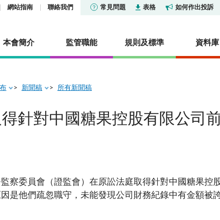
網站指南
聯絡我們
常見問題
表格
如何作出投訴
本會簡介
監管職能
規則及標準
資料庫
布
新聞稿
所有新聞稿
貨條例》第XV部—披露
及公布
社會責任
市場
香港證券市場投資者識別
報告及調查
活動
取得針對中國糖果控股有限公司
證券交易匯報制度
集中公布
投資產品列表
機構社會責任委員會
市場統計數據及研究
其他報告及調查
定
香港衍生工具市場投資者
及管治基金列表
通訊：中介人
關懷僱員 服務社群
核准或認可機構
明及披露
研究論文
度
及審裁處
型公司
通訊
保護環境
淡倉申報
冷淡對待令
統計數據
憲報公告
信託基金
活動
場外衍生工具監管制度
監察委員會（證監會）在原訟法庭取得針對中國糖果控股
演講辭
政府公告
擁有權的聲明
型公司及房地產投資信託基
證姿薈
常見問題
原因是他們疏忽職守，未能發現公司財務紀錄中有金額被
常見問題
法律公告
雜產品
內地與香港股市互聯互通
資料來源
可持續金融
諮詢文件及諮詢總結