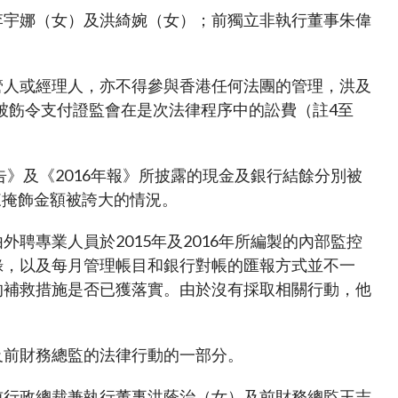
有關無紙證券市場的常見問題
李宇娜（女）及洪綺婉（女）；前獨立非執行董事朱偉
核准證券登記機構
無紙證券市場的法例、守則及指引
管人或經理人，亦不得參與香港任何法團的管理，洪及
無紙證券市場的諮詢、資料文件及其他
材料
亦被飭令支付證監會在是次法律程序中的訟費（註4至
告》及《2016年報》所披露的現金及銀行結餘分別被
來掩飾金額被誇大的情況。
聘專業人員於2015年及2016年所編製的內部監控
錄，以及每月管理帳目和銀行對帳的匯報方式並不一
的補救措施是否已獲落實。由於沒有採取相關行動，他
及前財務總監的法律行動的一部分。
前行政總裁兼執行董事洪蔭治（女）及前財務總監王志