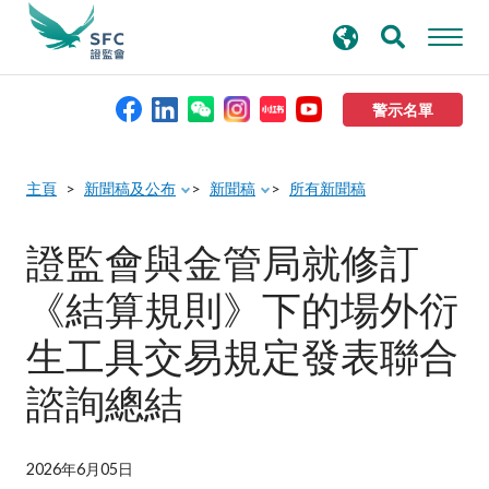
搜
進階搜尋
尋
關
鍵
警示名單
字
本會簡介
主頁
新聞稿及公布
新聞稿
所有新聞稿
監管職能
證監會與金管局就修訂
《結算規則》下的場外衍
規則及標準
生工具交易規定發表聯合
資料庫
諮詢總結
新聞稿及公布
2026年6月05日