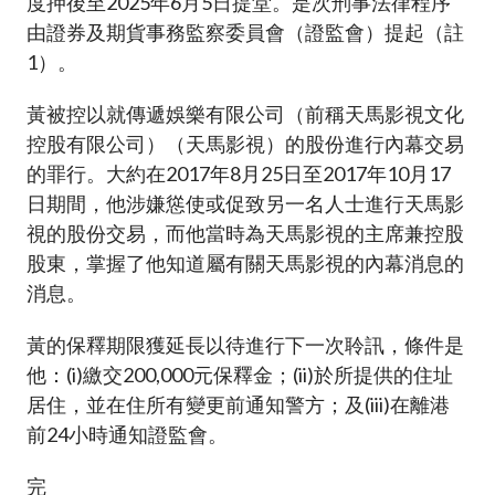
度押後至2025年6月5日提堂。是次刑事法律程序
加入本會
由證券及期貨事務監察委員會（證監會）提起（註
1）。
黃被控以就傳遞娛樂有限公司（前稱天馬影視文化
控股有限公司）（天馬影視）的股份進行內幕交易
的罪行。大約在2017年8月25日至2017年10月17
日期間，他涉嫌慫使或促致另一名人士進行天馬影
視的股份交易，而他當時為天馬影視的主席兼控股
股東，掌握了他知道屬有關天馬影視的內幕消息的
消息。
黃的保釋期限獲延長以待進行下一次聆訊，條件是
他：(i)繳交200,000元保釋金；(ii)於所提供的住址
居住，並在住所有變更前通知警方；及(iii)在離港
前24小時通知證監會。
完