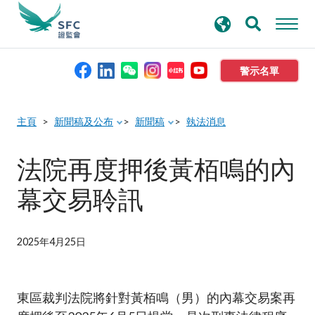
搜
進階搜尋
尋
關
鍵
警示名單
字
本會簡介
主頁
新聞稿及公布
新聞稿
執法消息
監管職能
法院再度押後黃栢鳴的內
幕交易聆訊
規則及標準
資料庫
2025年4月25日
新聞稿及公布
東區裁判法院將針對黃栢鳴（男）的內幕交易案再