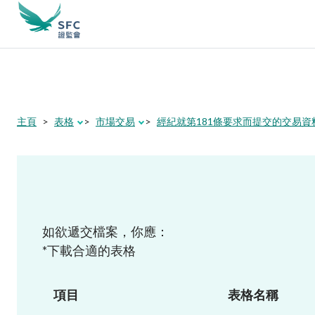
尋
關
鍵
字
本會簡介
主頁
表格
市場交易
經紀就第181條要求而提交的交易資
監管職能
規則及標準
如欲遞交檔案，你應：
*下載合適的表格
資料庫
項目
表格名稱
新聞稿及公布