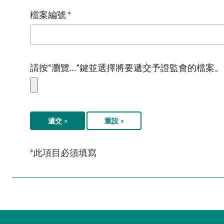
檔案編號
*
請按“瀏覽…”鍵並選擇將要遞交予證監會的檔案。
遞交 >
重設 >
*
此項目必須填寫